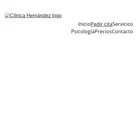
EXPERTOS NUTRICIONISTAS QUE TE AYUDARÁN CON TU 
OBJETIVO
Inicio
Pedir cita
Servicios
Psicología
Precios
Contacto
PRESENCIAL 
ONLINE