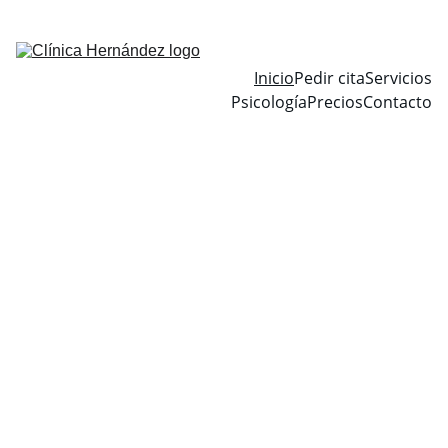
EXPERTOS NUTRICIONISTAS QUE TE AYUDARÁN CON TU 
OBJETIVO
Inicio
Pedir cita
Servicios
Psicología
Precios
Contacto